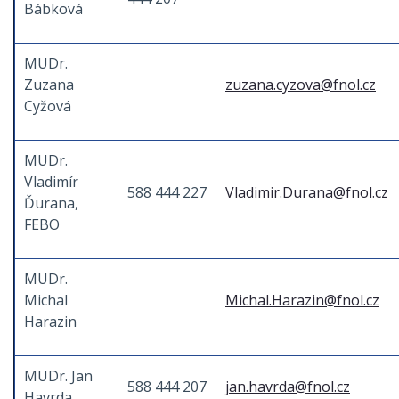
Bábková
MUDr.
Zuzana
zuzana.cyzova@fnol.cz
Cyžová
MUDr.
Vladimír
588 444 227
Vladimir.Durana@fnol.cz
Ďurana,
FEBO
MUDr.
Michal
Michal.Harazin@fnol.cz
Harazin
MUDr. Jan
588 444 207
jan.havrda@fnol.cz
Havrda