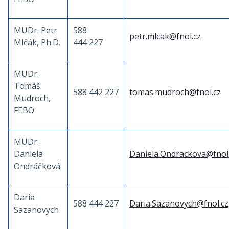
MUDr. Petr
588
petr.mlcak@fnol.cz
Mlčák, Ph.D.
444 227
MUDr.
Tomáš
588 442 227
tomas.mudroch@fnol.cz
Mudroch,
FEBO
MUDr.
Daniela
Daniela.Ondrackova@fnol
Ondráčková
Daria
588 444 227
Daria.Sazanovych@fnol.cz
Sazanovych