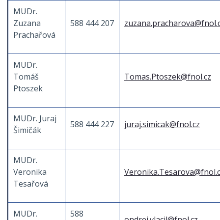
MUDr.
Zuzana
588 444 207
zuzana.pracharova@fnol.
Prachařová
MUDr.
Tomáš
Tomas.Ptoszek@fnol.cz
Ptoszek
MUDr. Juraj
588 444 227
juraj.simicak@fnol.cz
Šimičák
MUDr.
Veronika
Veronika.Tesarova@fnol.
Tesařová
MUDr.
588
ondrej.vlacil@fnol.cz