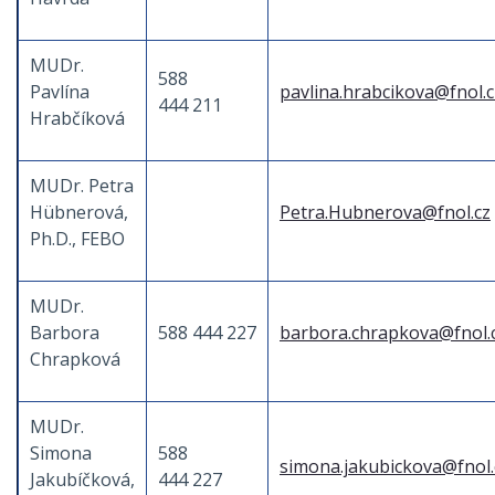
MUDr.
588
Pavlína
pavlina.hrabcikova@fnol.c
444 211
Hrabčíková
MUDr. Petra
Hübnerová,
Petra.Hubnerova@fnol.cz
Ph.D., FEBO
MUDr.
Barbora
588 444 227
barbora.chrapkova@fnol.
Chrapková
MUDr.
Simona
588
simona.jakubickova@fnol.
Jakubíčková,
444 227