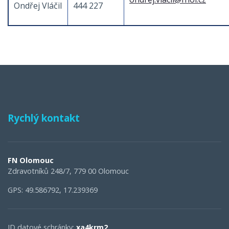
Ondřej Vláčil
444 227
Rychlý kontakt
FN Olomouc
Zdravotníků 248/7, 779 00 Olomouc
GPS: 49.586792, 17.239369
ID datové schránky:
xa4krm2