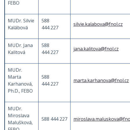
FEBO
MUDr. Silvie
588
silvie.kalabova@fnol.cz
Kalábová
444 227
MUDr. Jana
588
jana.kalitova@fnol.cz
Kalitová
444 227
MUDr.
Marta
588
marta.karhanova@fnol.cz
Karhanová,
444 227
Ph.D., FEBO
MUDr.
Miroslava
588 444 227
miroslava.maluskova@fnol
Malušková,
FEBO