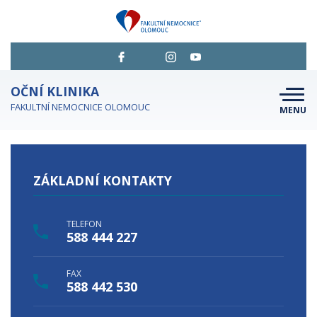
OČNÍ KLINIKA
FAKULTNÍ NEMOCNICE OLOMOUC
MENU
O NÁS
PRO PACIENTY
ZÁKLADNÍ KONTAKTY
JAK SE OBJEDNAT
PRO STUDENTY A ODBORNÍKY
TELEFON
588 444 227
KDE NÁS NAJDETE
FAX
PERSONÁL A KONTAKTY
588 442 530