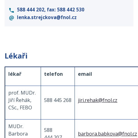
588 444 202, fax: 588 442 530
lenka.strejckova@fnol.cz
Lékaři
lékař
telefon
email
prof. MUDr.
Jiří Řehák,
588 445 268
jiri.rehak@fnol.cz
CSc., FEBO
MUDr.
588
Barbora
barbora.babkova@fnol.cz
444 207