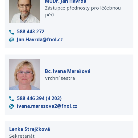
MUDr. Jan Havrda
Zástupce přednosty pro léčebnou
péči
588 443 272
Jan.Havrda@fnol.cz
Bc. Ivana Marešová
Vrchní sestra
588 446 394 (4 203)
ivana.maresova2@fnol.cz
Lenka Strejčková
Sekretariát